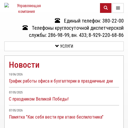
Единый телефон: 380-22-00
О
Телефоны круглосуточной диспетчерской
КОМПАНИИ
службы: 286-98-99, вн. 433; 8-929-220-68-86
УСЛУГИ
ДОМА
Новости
УСЛУГИ
10/06/2026
График работы офиса и бухгалтерии в праздничные дни
ДОКУМЕНТЫ
И
07/05/2025
ОТЧЕТНОСТЬ
С праздником Великой Победы!
КЛИЕНТАМ
07/05/2026
Памятка "Как себя вести при атаке беспилотника"
КОНТАКТЫ