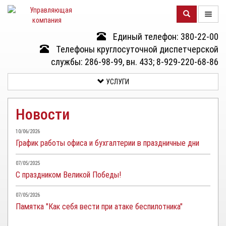
Единый телефон: 380-22-00
О
Телефоны круглосуточной диспетчерской
КОМПАНИИ
службы: 286-98-99, вн. 433; 8-929-220-68-86
УСЛУГИ
ДОМА
Новости
УСЛУГИ
10/06/2026
График работы офиса и бухгалтерии в праздничные дни
ДОКУМЕНТЫ
И
07/05/2025
ОТЧЕТНОСТЬ
С праздником Великой Победы!
КЛИЕНТАМ
07/05/2026
Памятка "Как себя вести при атаке беспилотника"
КОНТАКТЫ