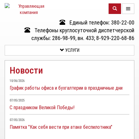
Единый телефон: 380-22-00
О
Телефоны круглосуточной диспетчерской
КОМПАНИИ
службы: 286-98-99, вн. 433; 8-929-220-68-86
УСЛУГИ
ДОМА
Новости
УСЛУГИ
10/06/2026
График работы офиса и бухгалтерии в праздничные дни
ДОКУМЕНТЫ
И
07/05/2025
ОТЧЕТНОСТЬ
С праздником Великой Победы!
КЛИЕНТАМ
07/05/2026
Памятка "Как себя вести при атаке беспилотника"
КОНТАКТЫ