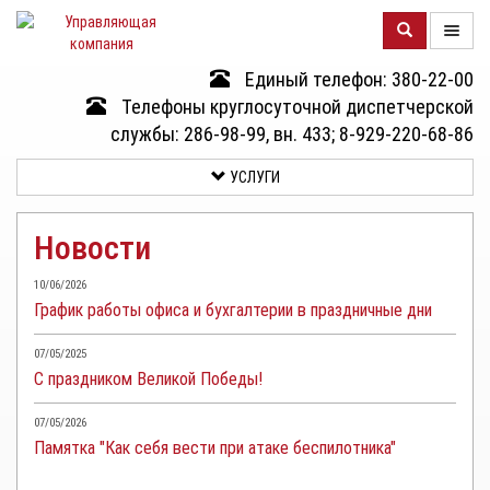
Единый телефон: 380-22-00
О
Телефоны круглосуточной диспетчерской
КОМПАНИИ
службы: 286-98-99, вн. 433; 8-929-220-68-86
УСЛУГИ
ДОМА
Новости
УСЛУГИ
10/06/2026
График работы офиса и бухгалтерии в праздничные дни
ДОКУМЕНТЫ
И
07/05/2025
ОТЧЕТНОСТЬ
С праздником Великой Победы!
КЛИЕНТАМ
07/05/2026
Памятка "Как себя вести при атаке беспилотника"
КОНТАКТЫ