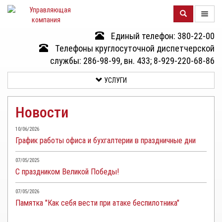
Единый телефон: 380-22-00
О
Телефоны круглосуточной диспетчерской
КОМПАНИИ
службы: 286-98-99, вн. 433; 8-929-220-68-86
УСЛУГИ
ДОМА
Новости
УСЛУГИ
10/06/2026
График работы офиса и бухгалтерии в праздничные дни
ДОКУМЕНТЫ
И
07/05/2025
ОТЧЕТНОСТЬ
С праздником Великой Победы!
КЛИЕНТАМ
07/05/2026
Памятка "Как себя вести при атаке беспилотника"
КОНТАКТЫ