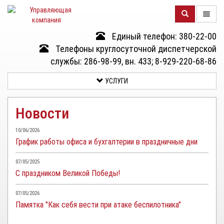
Единый телефон: 380-22-00
О
Телефоны круглосуточной диспетчерской
КОМПАНИИ
службы: 286-98-99, вн. 433; 8-929-220-68-86
УСЛУГИ
ДОМА
Новости
УСЛУГИ
10/06/2026
График работы офиса и бухгалтерии в праздничные дни
ДОКУМЕНТЫ
И
07/05/2025
ОТЧЕТНОСТЬ
С праздником Великой Победы!
КЛИЕНТАМ
07/05/2026
Памятка "Как себя вести при атаке беспилотника"
КОНТАКТЫ