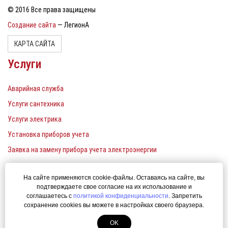
© 2016 Все права защищены
Создание сайта
— ЛегионА
КАРТА САЙТА
Услуги
Аварийная служба
Услуги сантехника
Услуги электрика
Установка приборов учета
Заявка на замену прибора учета электроэнергии
Контакты
На сайте применяются cookie-файлы. Оставаясь на сайте, вы
подтверждаете свое согласие на их использование и
Единый телефон: 380-22-00
соглашаетесь с
политикой конфиденциальности
. Запретить
сохранение cookies вы можете в настройках своего браузера.
uk-ener@yandex.ru
OK
г.Екатеринбург, ул. Белинского, 177а/3,офис 3