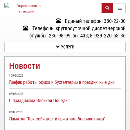
Единый телефон: 380-22-00
О
Телефоны круглосуточной диспетчерской
КОМПАНИИ
службы: 286-98-99, вн. 433; 8-929-220-68-86
УСЛУГИ
ДОМА
Новости
УСЛУГИ
10/06/2026
График работы офиса и бухгалтерии в праздничные дни
ДОКУМЕНТЫ
И
07/05/2025
ОТЧЕТНОСТЬ
С праздником Великой Победы!
КЛИЕНТАМ
07/05/2026
Памятка "Как себя вести при атаке беспилотника"
КОНТАКТЫ