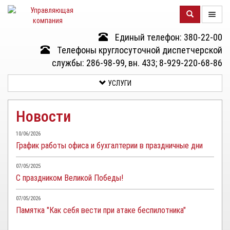
Единый телефон: 380-22-00
О
Телефоны круглосуточной диспетчерской
КОМПАНИИ
службы: 286-98-99, вн. 433; 8-929-220-68-86
УСЛУГИ
ДОМА
Новости
УСЛУГИ
10/06/2026
График работы офиса и бухгалтерии в праздничные дни
ДОКУМЕНТЫ
И
07/05/2025
ОТЧЕТНОСТЬ
С праздником Великой Победы!
КЛИЕНТАМ
07/05/2026
Памятка "Как себя вести при атаке беспилотника"
КОНТАКТЫ