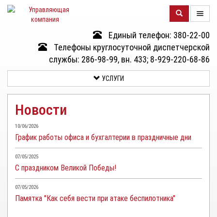
Единый телефон: 380-22-00
О
Телефоны круглосуточной диспетчерской
КОМПАНИИ
службы: 286-98-99, вн. 433; 8-929-220-68-86
УСЛУГИ
ДОМА
Новости
УСЛУГИ
10/06/2026
График работы офиса и бухгалтерии в праздничные дни
ДОКУМЕНТЫ
И
07/05/2025
ОТЧЕТНОСТЬ
С праздником Великой Победы!
КЛИЕНТАМ
07/05/2026
Памятка "Как себя вести при атаке беспилотника"
КОНТАКТЫ