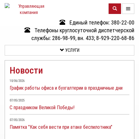
Единый телефон: 380-22-00
О
Телефоны круглосуточной диспетчерской
КОМПАНИИ
службы: 286-98-99, вн. 433; 8-929-220-68-86
УСЛУГИ
ДОМА
Новости
УСЛУГИ
10/06/2026
График работы офиса и бухгалтерии в праздничные дни
ДОКУМЕНТЫ
И
07/05/2025
ОТЧЕТНОСТЬ
С праздником Великой Победы!
КЛИЕНТАМ
07/05/2026
Памятка "Как себя вести при атаке беспилотника"
КОНТАКТЫ