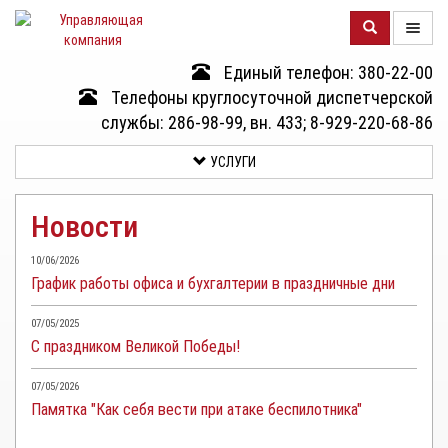
Единый телефон: 380-22-00
О
Телефоны круглосуточной диспетчерской
КОМПАНИИ
службы: 286-98-99, вн. 433; 8-929-220-68-86
УСЛУГИ
ДОМА
Новости
УСЛУГИ
10/06/2026
График работы офиса и бухгалтерии в праздничные дни
ДОКУМЕНТЫ
И
07/05/2025
ОТЧЕТНОСТЬ
С праздником Великой Победы!
КЛИЕНТАМ
07/05/2026
Памятка "Как себя вести при атаке беспилотника"
КОНТАКТЫ