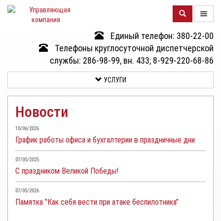
Единый телефон: 380-22-00
О
Телефоны круглосуточной диспетчерской
КОМПАНИИ
службы: 286-98-99, вн. 433; 8-929-220-68-86
УСЛУГИ
ДОМА
Новости
УСЛУГИ
10/06/2026
График работы офиса и бухгалтерии в праздничные дни
ДОКУМЕНТЫ
И
07/05/2025
ОТЧЕТНОСТЬ
С праздником Великой Победы!
КЛИЕНТАМ
07/05/2026
Памятка "Как себя вести при атаке беспилотника"
КОНТАКТЫ