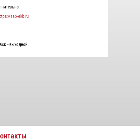
лнительно.
ttps://sab-ekb.ru
 вск - выходной.
онтакты