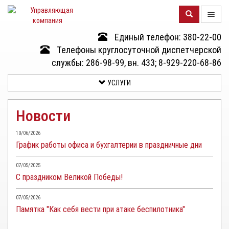
Единый телефон: 380-22-00
О
Телефоны круглосуточной диспетчерской
КОМПАНИИ
службы: 286-98-99, вн. 433; 8-929-220-68-86
УСЛУГИ
ДОМА
Новости
УСЛУГИ
10/06/2026
График работы офиса и бухгалтерии в праздничные дни
ДОКУМЕНТЫ
И
07/05/2025
ОТЧЕТНОСТЬ
С праздником Великой Победы!
КЛИЕНТАМ
07/05/2026
Памятка "Как себя вести при атаке беспилотника"
КОНТАКТЫ