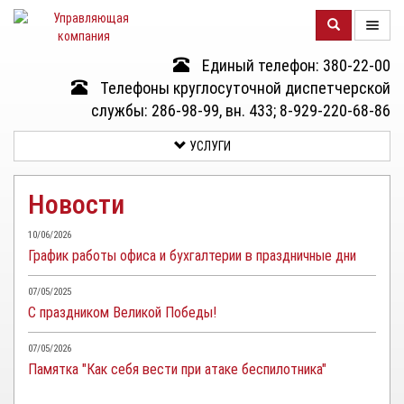
Единый телефон: 380-22-00
О
Телефоны круглосуточной диспетчерской
КОМПАНИИ
службы: 286-98-99, вн. 433; 8-929-220-68-86
УСЛУГИ
ДОМА
Новости
УСЛУГИ
10/06/2026
График работы офиса и бухгалтерии в праздничные дни
ДОКУМЕНТЫ
И
07/05/2025
ОТЧЕТНОСТЬ
С праздником Великой Победы!
КЛИЕНТАМ
07/05/2026
Памятка "Как себя вести при атаке беспилотника"
КОНТАКТЫ