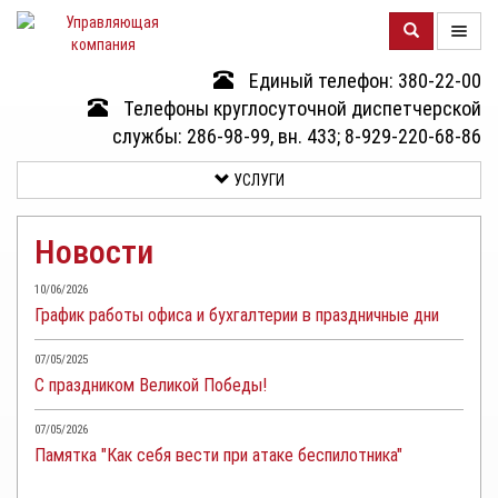
Единый телефон: 380-22-00
О
Телефоны круглосуточной диспетчерской
КОМПАНИИ
службы: 286-98-99, вн. 433; 8-929-220-68-86
УСЛУГИ
ДОМА
Новости
УСЛУГИ
10/06/2026
График работы офиса и бухгалтерии в праздничные дни
ДОКУМЕНТЫ
И
07/05/2025
ОТЧЕТНОСТЬ
С праздником Великой Победы!
КЛИЕНТАМ
07/05/2026
Памятка "Как себя вести при атаке беспилотника"
КОНТАКТЫ