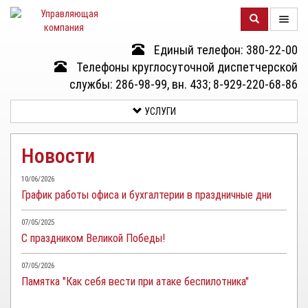
Единый телефон: 380-22-00
О
Телефоны круглосуточной диспетчерской
КОМПАНИИ
службы: 286-98-99, вн. 433; 8-929-220-68-86
УСЛУГИ
ДОМА
Новости
УСЛУГИ
10/06/2026
График работы офиса и бухгалтерии в праздничные дни
ДОКУМЕНТЫ
И
07/05/2025
ОТЧЕТНОСТЬ
С праздником Великой Победы!
КЛИЕНТАМ
07/05/2026
Памятка "Как себя вести при атаке беспилотника"
КОНТАКТЫ