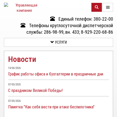
Единый телефон: 380-22-00
О
Телефоны круглосуточной диспетчерской
КОМПАНИИ
службы: 286-98-99, вн. 433; 8-929-220-68-86
УСЛУГИ
ДОМА
Новости
УСЛУГИ
10/06/2026
График работы офиса и бухгалтерии в праздничные дни
ДОКУМЕНТЫ
И
07/05/2025
ОТЧЕТНОСТЬ
С праздником Великой Победы!
КЛИЕНТАМ
07/05/2026
Памятка "Как себя вести при атаке беспилотника"
КОНТАКТЫ